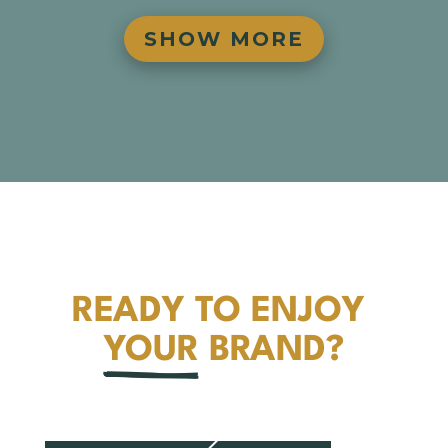
SHOW MORE
READY TO ENJOY 
YOUR
 BRAND?