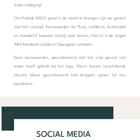
leuke uitdaging!
Om Praktijk MALO goed in de markt te brengen zijn we gestart
met het concept. Kernwaarden als ‘Rust, Liefdevol, Authentiek
en Aandacht’ kwamen hierbij naar boven. Hieruit is de slogan
‘Met Aandacht Liefdevol Opengaan’ ontstaan.
Deze kernwaarden, gecombineerd met het vrije gevoel van
water heeft geleidt tot het logo. Hierin komen verschillende
kleuren blauw gecombineerd met druppels samen tot één
beeldmerk.
SOCIAL MEDIA