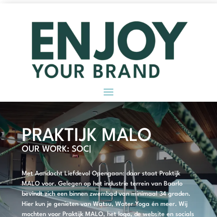
PRAKTIJK MALO
OUR WORK:
SOCIAL M
|
Met Aandacht Liefdevol Opengaan: daar staat Praktijk
MALO voor. Gelegen op het industrie terrein van Baarlo
bevindt zich een binnen zwembad van minimaal 34 graden.
Hier kun je genieten van Watsu, Water Yoga én meer. Wij
mochten voor Praktijk MALO, het logo, de website en socials