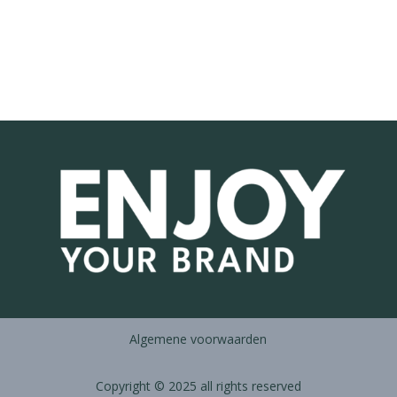
E
E
G
T
E
L
A
T
E
N
.
Algemene voorwaarden
Copyright © 2025 all rights reserved