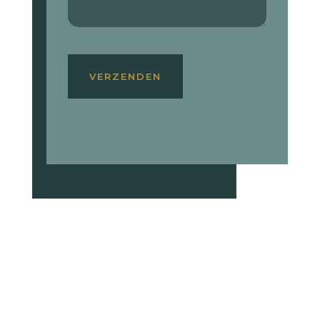
GELIEVE
DIT
VERZENDEN
VELD
LEEG
TE
LATEN.